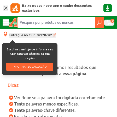
Baixe nosso novo app e ganhe descontos
exclusivos
0
Entregue no CEP:
02170-901
Escolha uma loja ou informe seu
CEP para ver ofertas da sua
região
oops, não encontramos resultados que
INFORMAR LOCALIZAÇÃO
correspondam a
essa página
.
Dicas:
Verifique se a palavra foi digitada corretamente.
Tente palavras menos específicas.
Tente palavras-chave diferentes.
Faça buscas relacionadas.