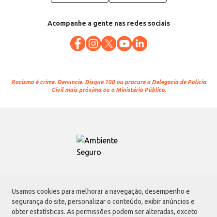
Acompanhe a gente nas redes sociais
Racismo é crime.
Denuncie. Disque 100 ou procure a Delegacia de Polícia
Civil mais próxima ou o Ministério Público.
Atacadão S.A.
Usamos cookies para melhorar a navegação, desempenho e
Avenida Morvan Dias de Figueiredo, 6169, Vila Maria, São Paulo - SP | CEP
segurança do site, personalizar o conteúdo, exibir anúncios e
02170-901 | CNPJ: 75.315.333/0001-09
obter estatísticas. As permissões podem ser alteradas, exceto