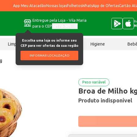
App Meu Atacadão
Nossas lojas
Folhetos
WhatsApp de Ofertas
Cartão At
Entregue pela Loja - Vila Maria
Ba
para o CEP
02170-901
M
Escolha uma loja ou informe seu
Limpeza
Chocolates
Higiene
Beb
CEP para ver ofertas da sua região
INFORMAR LOCALIZAÇÃO
kg
Peso variável
Broa de Milho k
Produto indisponível