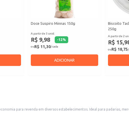
Doce Suspiro Minnas 150g
Biscoito Tac
250g
A partir de 3 unid.
A partir de 2 un
R$ 9,98
-
12
%
R$ 15,9
R$ 11,30
ou
/ cada
R$ 18,75
ou
/
ADICIONAR
l para padarias, mercearias, restaurantes e outros comércios que buscam um produto tradicional
ua apresentação a granel permite flexibilidade na quantidade adquirida, adaptando-se às necessidades de ca
tes.
ida caseira.