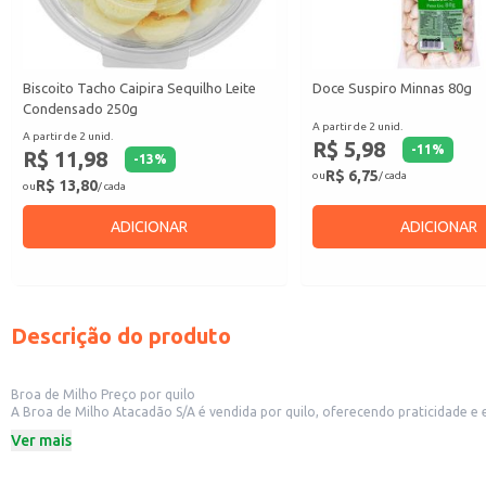
Biscoito Tacho Caipira Sequilho Leite
Doce Suspiro Minnas 80g
Condensado 250g
A partir de 2 unid.
A partir de 2 unid.
R$ 5,98
-
11
%
R$ 11,98
-
13
%
R$ 6,75
ou
/ cada
R$ 13,80
ou
/ cada
ADICIONAR
ADICIONAR
Descrição do produto
Broa de Milho Preço por quilo
A Broa de Milho Atacadão S/A é vendida por quilo, oferecendo praticidade e economia para revenda em diversos estabelecimentos. Idea
e saboroso para oferecer aos seus clientes. S
Ver mais
Dicas de uso:
Venda individualmente como um item complementar em padarias e lanchone
Ofereça como acompanhamento em restaurantes e estabelecimentos de com