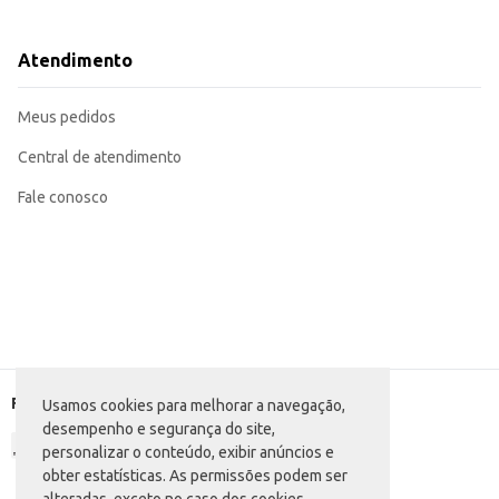
Incorpore em cestas de café da manhã ou kits de produtos regionais.
Ideal para revenda em mercearias e supermercados, atendendo a demanda por
A Broa de Milho Atacadão S/A proporciona um bom custo-benefício para comerciantes, per
Atendimento
contribui para a eficiência do seu negócio.
Marca: Atacadão S/A
Departamento: Padaria e matinais
Meus pedidos
Categoria: Pão de milho
EAN: 86119
Central de atendimento
Fale conosco
Formas de pagamento
Usamos cookies para melhorar a navegação,
desempenho e segurança do site,
personalizar o conteúdo, exibir anúncios e
obter estatísticas. As permissões podem ser