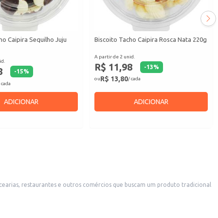
ho Caipira Sequilho Juju
Biscoito Tacho Caipira Rosca Nata 220g
A partir de 2 unid.
id.
R$ 11,98
-
13
%
8
-
15
%
R$ 13,80
ou
/ cada
 cada
ADICIONAR
ADICIONAR
da negócio.