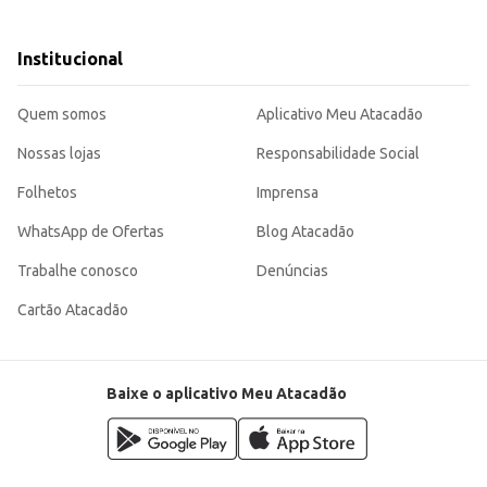
 produtos tradicionais.
mitindo margem de lucro e atendendo a um público que aprecia produtos de qualidade e sabo
Institucional
Quem somos
Aplicativo Meu Atacadão
Nossas lojas
Responsabilidade Social
Folhetos
Imprensa
WhatsApp de Ofertas
Blog Atacadão
Trabalhe conosco
Denúncias
Cartão Atacadão
Baixe o aplicativo Meu Atacadão