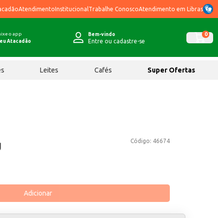
acadão
Atendimento
Institucional
Trabalhe Conosco
Atendimento em Libras
ixe o app
0
Bem-vindo
Entre ou cadastre-se
eu Atacadão
ês
Leites
Cafés
Super Ofertas
Código:
46674
g
Adicionar