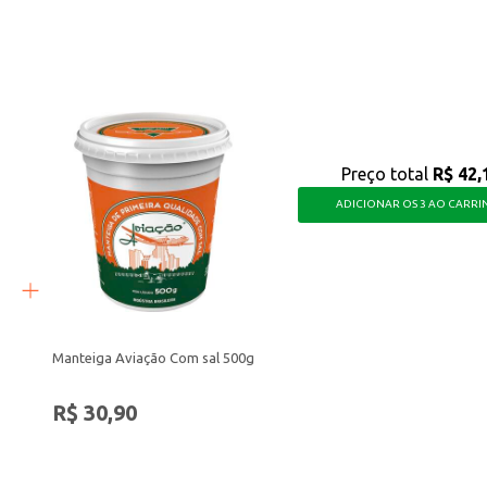
o sabor e textura.
recia o sabor do milho em um biscoito. Uma opção versátil para o consumo em
Preço total
R$ 42,
ADICIONAR OS 3 AO CARR
Manteiga Aviação Com sal 500g
R$ 30,90