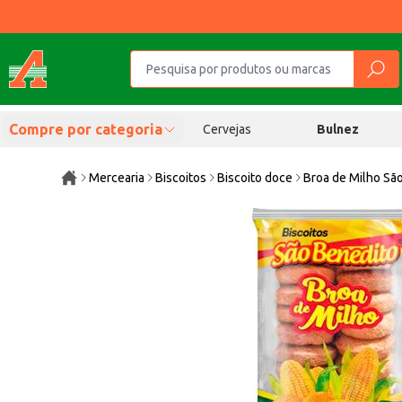
Compre por categoria
Cervejas
Bulnez
Mercearia
Biscoitos
Biscoito doce
Broa de Milho Sã