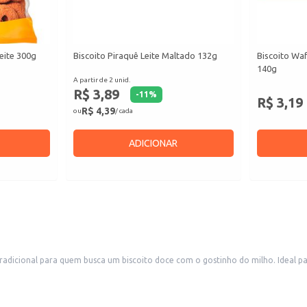
eite 300g
Biscoito Piraquê Leite Maltado 132g
Biscoito Wa
140g
A partir de 2 unid.
R$ 3,89
-
11
%
R$ 3,19
R$ 4,39
ou
/ cada
ADICIONAR
adicional para quem busca um biscoito doce com o gostinho do milho. Ideal 