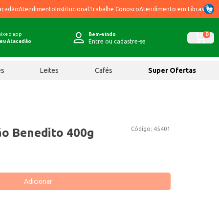
acadão
Atendimento
Institucional
Trabalhe Conosco
Atendimento em Libras
ixe o app
0
Bem-vindo
Entre ou cadastre-se
eu Atacadão
ês
Leites
Cafés
Super Ofertas
Código:
45401
ão Benedito 400g
Adicionar