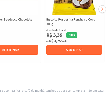
fer Bauducco Chocolate
Biscoito Rosquinha Rancheiro Coco
300g
A partir de 3 unid.
R$ 3,39
-
10
%
R$ 3,75
ou
/ cada
ADICIONAR
ADICIONAR
para acompanhar o café da manhã, lanches ou para ter sempre à mão em casa