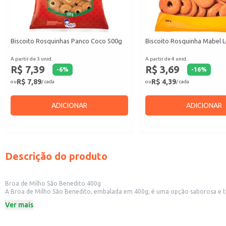
Biscoito Rosquinhas Panco Coco 500g
Biscoito Rosquinha Mabel L
A partir de 3 unid.
A partir de 4 unid.
R$ 7,39
R$ 3,69
-
6
%
-
16
%
R$ 7,89
R$ 4,39
ou
/ cada
ou
/ cada
ADICIONAR
ADICIONAR
Descrição do produto
Broa de Milho São Benedito 400g
A Broa de Milho São Benedito, embalada em 400g, é uma opção saborosa e tr
ou no seu estabelecimento comercial.
Ver mais
Dicas de Uso:
Perfeita para ser consumida pura, acompanhada de café, chá ou leite.
Uma boa opção para revenda em mercados, padarias e lanchonetes.