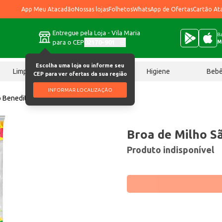
App Meu Atacadão
Nossas lojas
Folhetos
WhatsApp de Ofertas
Cartão At
Entregue pela Loja - Vila Maria
Ba
para o CEP
02170-901
M
Escolha uma loja ou informe seu
Limpeza
Chocolates
Higiene
Beb
CEP para ver ofertas da sua região
INFORMAR LOCALIZAÇÃO
o Benedito 400g
Broa de Milho S
Produto indisponível