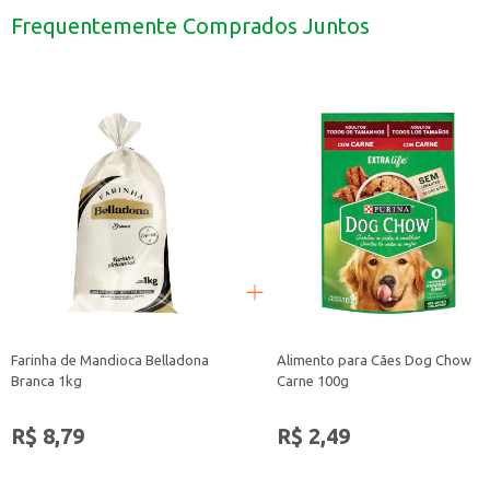
Pode ser utilizada em receitas de sobremesas, como bolos e pudins, agregand
Frequentemente Comprados Juntos
A Broa de Milho São Benedito é uma escolha prática e saborosa para quem ap
Farinha de Mandioca Belladona
Alimento para Cães Dog Chow
Branca 1kg
Carne 100g
R$ 8,79
R$ 2,49