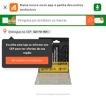
Baixe nosso novo app e ganhe descontos
exclusivos
0
Entregue no CEP:
02170-901
Escolha uma loja ou informe seu
CEP para ver ofertas da sua
região
INFORMAR LOCALIZAÇÃO
Clique na imagem para ampliar.