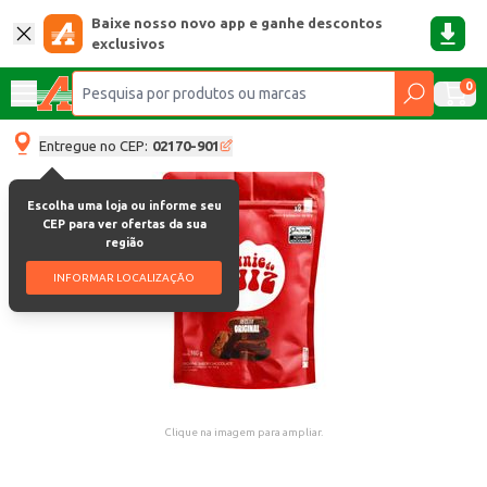
Baixe nosso novo app e ganhe descontos
exclusivos
0
Entregue no CEP:
02170-901
Escolha uma loja ou informe seu
CEP para ver ofertas da sua
região
INFORMAR LOCALIZAÇÃO
Clique na imagem para ampliar.