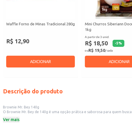
Waffle Forno de Minas Tradicional 280g
Mini Churros Siberiann Doce
1kg
A partir de 3 unid.
R$ 12,90
R$ 18,50
-
5
%
R$ 19,50
ou
/ cada
ADICIONAR
ADICIONAR
Descrição do produto
Brownie Mr. Bey 140g
O Brownie Mr. Bey de 140g é uma opção prática e saborosa para quem busca u
Dicas de Uso:
Ver mais
Perfeito para acompanhar um café ou chá.
Uma ótima opção para lanchonetes e cafeterias.
Ideal para revenda em mercados e empórios.