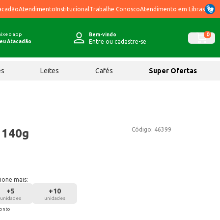
acadão
Atendimento
Institucional
Trabalhe Conosco
Atendimento em Libras
ixe o app
0
Bem-vindo
Entre ou cadastre-se
eu Atacadão
ês
Leites
Cafés
Super Ofertas
Código:
46399
 140g
ione mais:
+
5
+
10
unidades
unidades
conto