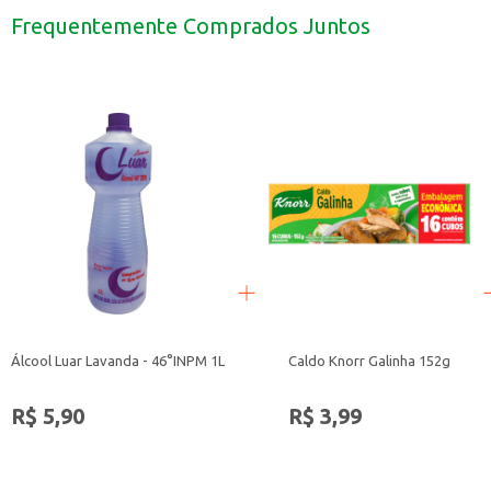
Pode ser consumido como sobremesa em restaurantes e buffets.
Frequentemente Comprados Juntos
Com o Brownie Mr. Bey, você garante um produto saboroso e de fácil aceitaç
Álcool Luar Lavanda - 46°INPM 1L
Caldo Knorr Galinha 152g
R$ 5,90
R$ 3,99