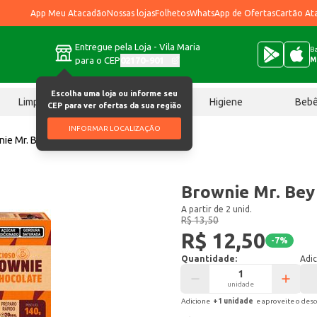
App Meu Atacadão
Nossas lojas
Folhetos
WhatsApp de Ofertas
Cartão At
Entregue pela Loja - Vila Maria
Ba
para o CEP
02170-901
M
Escolha uma loja ou informe seu
Limpeza
Chocolates
Higiene
Beb
CEP para ver ofertas da sua região
INFORMAR LOCALIZAÇÃO
nie Mr. Bey 140g
Brownie Mr. Bey
A partir de 2 unid.
R$ 13,50
R$ 12,50
-
7
%
Quantidade:
Adic
unidade
Adicione
+
1
unidade
e aproveite o des