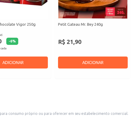
hocolate Vigor 250g
Petit Gateau Mr. Bey 240g
id.
0
R$ 21,90
-
6
%
 cada
ADICIONAR
ADICIONAR
a para consumo próprio ou para oferecer em seu estabelecimento comercial.