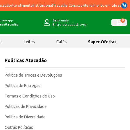
acadão
Atendimento
Institucional
Trabalhe Conosco
Atendimento em Libras
ixe o app
0
Bem-vindo
Entre ou cadastre-se
eu Atacadão
ês
Leites
Cafés
Super Ofertas
Políticas Atacadão
Política de Trocas e Devoluções
Política de Entregas
Termos e Condições de Uso
Políticas de Privacidade
Política de Diversidade
Outras Políticas