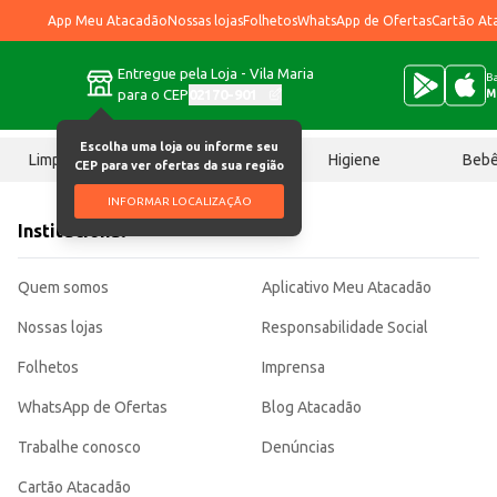
App Meu Atacadão
Nossas lojas
Folhetos
WhatsApp de Ofertas
Cartão At
Entregue pela Loja - Vila Maria
Ba
para o CEP
02170-901
M
Escolha uma loja ou informe seu
Limpeza
Chocolates
Higiene
Beb
CEP para ver ofertas da sua região
INFORMAR LOCALIZAÇÃO
Institucional
Quem somos
Aplicativo Meu Atacadão
Nossas lojas
Responsabilidade Social
Folhetos
Imprensa
WhatsApp de Ofertas
Blog Atacadão
Trabalhe conosco
Denúncias
Cartão Atacadão