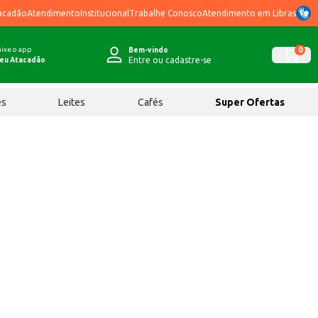
acadão
Atendimento
Institucional
Trabalhe Conosco
Atendimento em Libras
ixe o app
0
Bem-vindo
Entre ou cadastre-se
eu Atacadão
ês
Leites
Cafés
Super Ofertas