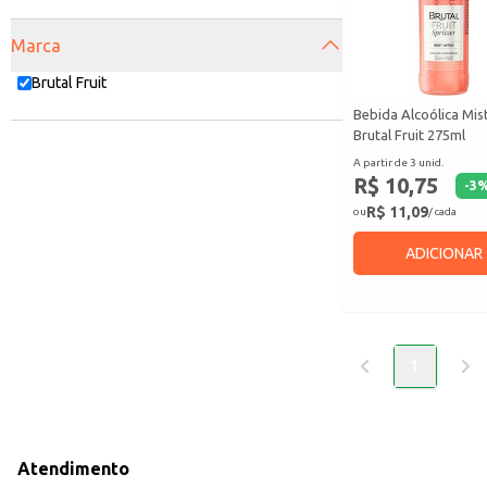
Marca
Brutal Fruit
Bebida Alcoólica Mis
Brutal Fruit 275ml
A partir de 3 unid.
R$ 10,75
-
3
R$ 11,09
ou
/ cada
ADICIONAR
1
Atendimento