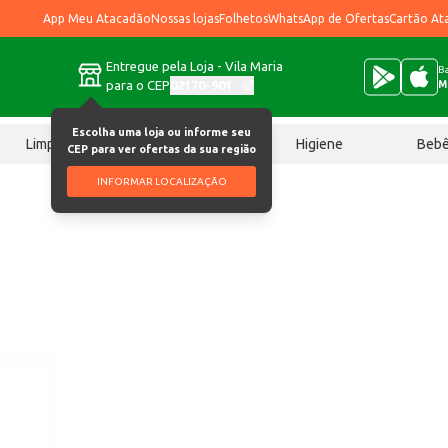
App Meu Atacadão
Nossas lojas
Folhetos
WhatsApp de Ofertas
Cartão At
Entregue pela Loja - Vila Maria
Ba
para o CEP
02170-901
M
Escolha uma loja ou informe seu
Limpeza
Chocolates
Higiene
Beb
CEP para ver ofertas da sua região
INFORMAR LOCALIZAÇÃO