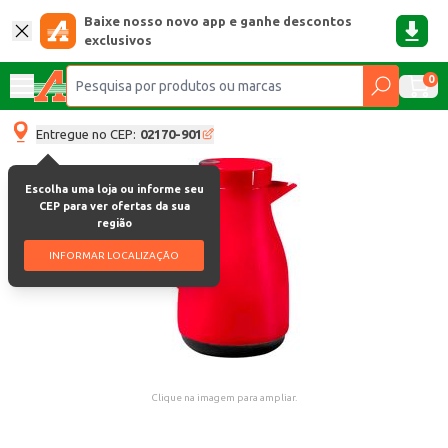
Baixe nosso novo app e ganhe descontos
exclusivos
0
Entregue no CEP:
02170-901
Escolha uma loja ou informe seu
CEP para ver ofertas da sua
região
INFORMAR LOCALIZAÇÃO
Clique na imagem para ampliar.