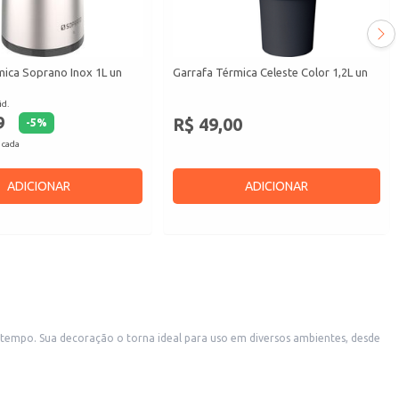
mica Soprano Inox 1L un
Garrafa Térmica Celeste Color 1,2L un
id.
9
R$ 49,00
-
5
%
 cada
ADICIONAR
ADICIONAR
 tempo. Sua decoração o torna ideal para uso em diversos ambientes, desde