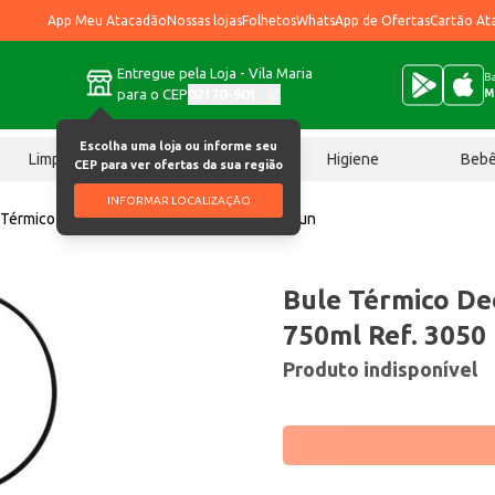
App Meu Atacadão
Nossas lojas
Folhetos
WhatsApp de Ofertas
Cartão At
Entregue pela Loja - Vila Maria
Ba
para o CEP
02170-901
M
Escolha uma loja ou informe seu
Limpeza
Chocolates
Higiene
Beb
CEP para ver ofertas da sua região
INFORMAR LOCALIZAÇÃO
 Térmico Decorado Aladdin 750ml Ref. 3050 un
Bule Térmico De
750ml Ref. 3050
Produto indisponível