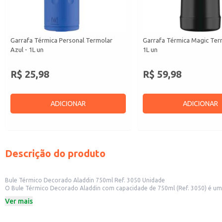
Garrafa Térmica Personal Termolar
Garrafa Térmica Magic Ter
Azul - 1L un
1L un
R$ 25,98
R$ 59,98
ADICIONAR
ADICIONAR
Descrição do produto
Bule Térmico Decorado Aladdin 750ml Ref. 3050 Unidade
O Bule Térmico Decorado Aladdin com capacidade de 750ml (Ref. 3050) é uma 
estabelecimentos comerciais como cafeterias e restaurantes até em residênc
Ver mais
Capacidade: 750ml
Referência: 3050
Marca: Aladdin