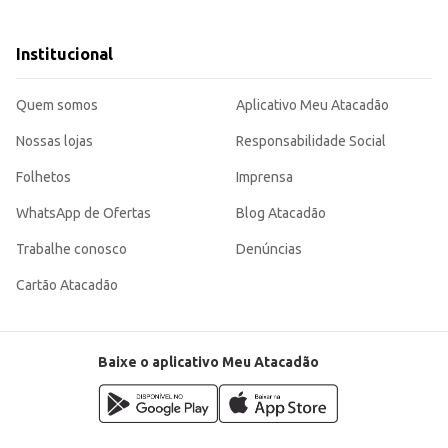
es, cafeterias e eventos.
is tempo.
Institucional
o serviço em estabelecimentos comerciais.
colha eficiente para o seu negócio ou para o uso em casa. Sua capacidade de 7
Quem somos
Aplicativo Meu Atacadão
Nossas lojas
Responsabilidade Social
Folhetos
Imprensa
WhatsApp de Ofertas
Blog Atacadão
Trabalhe conosco
Denúncias
Cartão Atacadão
Baixe o aplicativo Meu Atacadão