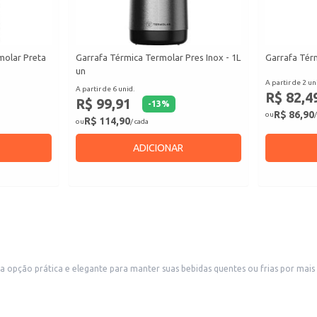
molar Preta
Garrafa Térmica Termolar Pres Inox - 1L
Garrafa Tér
un
A partir de 2 un
A partir de 6 unid.
R$ 82,4
R$ 99,91
-
13
%
R$ 86,90
ou
/
R$ 114,90
ou
/ cada
ADICIONAR
opção prática e elegante para manter suas bebidas quentes ou frias por mais
ias.