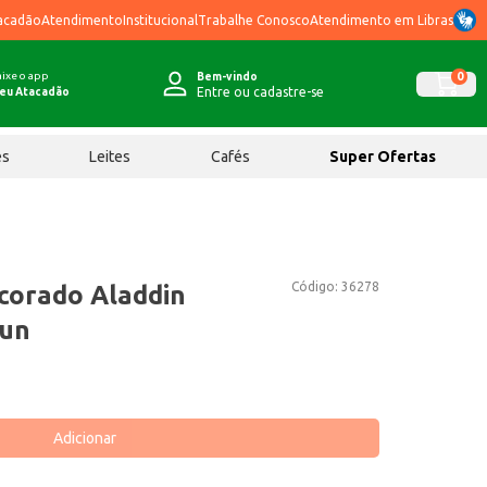
acadão
Atendimento
Institucional
Trabalhe Conosco
Atendimento em Libras
ixe o app
0
Bem-vindo
Entre ou cadastre-se
eu Atacadão
ês
Leites
Cafés
Super Ofertas
Código:
36278
corado Aladdin
 un
Adicionar