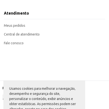
Dicas de Uso:
Ideal para servir café, chá, chocolate quente ou outras bebidas em restaurant
Perfeito para uso doméstico, mantendo bebidas quentes ou frias durante ma
Atendimento
Sua conservação térmica contribui para a redução de desperdícios e otimiza 
O Bule Térmico Decorado Aladdin oferece praticidade e estilo, sendo uma es
ideal das bebidas por um período prolongado.
Meus pedidos
Central de atendimento
Fale conosco
Formas de pagamento
Usamos cookies para melhorar a navegação,
desempenho e segurança do site,
personalizar o conteúdo, exibir anúncios e
obter estatísticas. As permissões podem ser