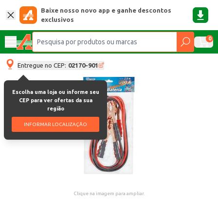
Baixe nosso novo app e ganhe descontos
exclusivos
0
Entregue no CEP:
02170-901
Escolha uma loja ou informe seu
CEP para ver ofertas da sua
região
INFORMAR LOCALIZAÇÃO
Clique na imagem para ampliar.