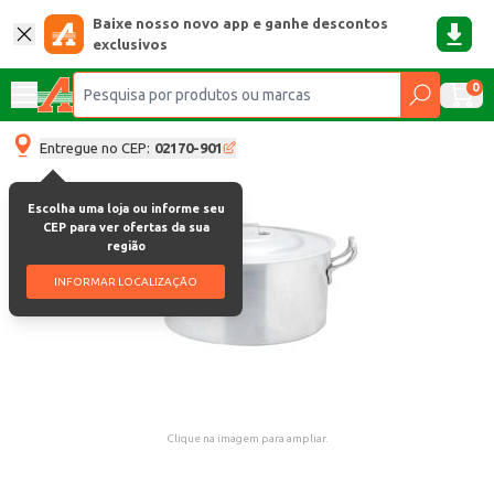
Baixe nosso novo app e ganhe descontos
exclusivos
0
Entregue no CEP:
02170-901
Escolha uma loja ou informe seu
CEP para ver ofertas da sua
região
INFORMAR LOCALIZAÇÃO
Clique na imagem para ampliar.