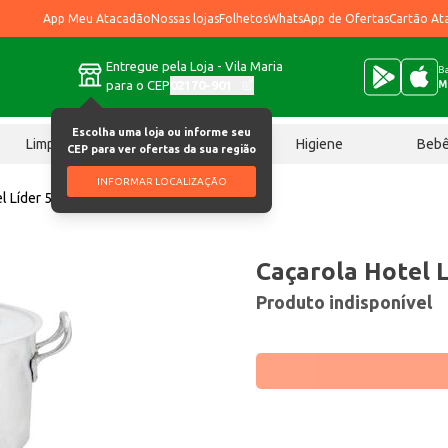
App Meu Atacadão
Nossas lojas
Folhetos
WhatsApp de Ofertas
Cartão At
Entregue pela Loja - Vila Maria
Ba
para o CEP
02170-901
M
Escolha uma loja ou informe seu
Limpeza
Chocolates
Higiene
Beb
CEP para ver ofertas da sua região
INFORMAR LOCALIZAÇÃO
l Líder 5L Ref. 24 un
Caçarola Hotel L
Produto indisponível