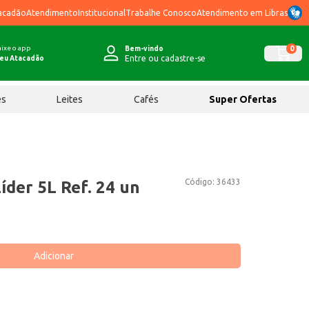
acadão
Atendimento
Institucional
Trabalhe Conosco
Atendimento em Libras
ixe o app
0
Bem-vindo
Entre ou cadastre-se
eu Atacadão
ês
Leites
Cafés
Super Ofertas
Código:
36433
íder 5L Ref. 24 un
Adicionar