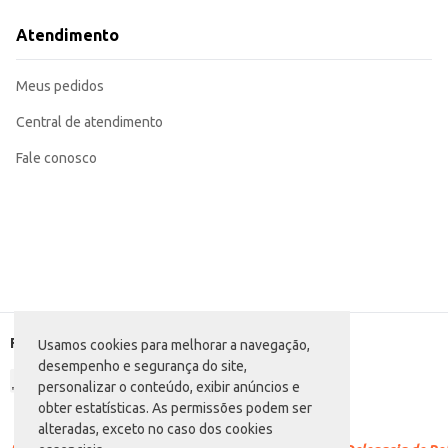
A Caçarola Hotel Líder 5L Ref. 24 oferece praticidade e durabilidade, sendo uma escolha eficien
necessidades, garantindo um bom custo-benefício.
Atendimento
Marca: Líder
Departamento: Utilidades domésticas
Categoria: Panela
Meus pedidos
Capacidade: 5L
Referência: 24
EAN: 4683980
Central de atendimento
Fale conosco
Formas de pagamento
Usamos cookies para melhorar a navegação,
desempenho e segurança do site,
personalizar o conteúdo, exibir anúncios e
obter estatísticas. As permissões podem ser
alteradas, exceto no caso dos cookies