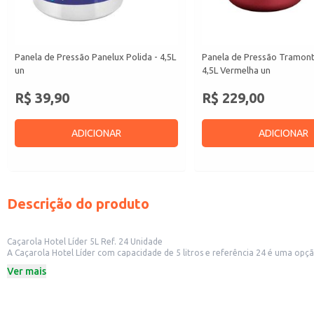
Panela de Pressão Panelux Polida - 4,5L
Panela de Pressão Tramont
un
4,5L Vermelha un
R$ 39,90
R$ 229,00
ADICIONAR
ADICIONAR
Descrição do produto
Caçarola Hotel Líder 5L Ref. 24 Unidade
A Caçarola Hotel Líder com capacidade de 5 litros e referência 24 é uma opção versátil e resistente para diversas aplicações. Sua construção ro
Ver mais
Dicas de Uso:
Ideal para o preparo de grandes quantidades de alimentos, como sopas, molho
Perfeita para uso doméstico em eventos familiares ou para o preparo de refe
Adequada para revenda em lojas de utilidades domésticas, supermercados e lo