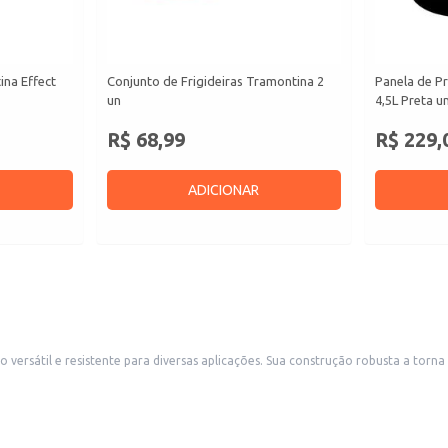
ina Effect
Conjunto de Frigideiras Tramontina 2
Panela de P
un
4,5L Preta u
R$ 68,99
R$ 229,
ADICIONAR
busta a torna ideal para uso em estabelecimentos comerciais como restaurantes, hotéis e
cozinhas industriais, atendendo às demandas de preparo de grandes porções de alimentos. Também é uma escolha p
s e guisados, em restaurantes e cozinhas industriais.
ições para muitas pessoas.
jas de artigos para cozinha.