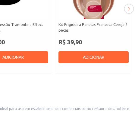
ressão Tramontina Effect
Kit Frigideira Panelux Francesa Cereja 2
n
peças
00
R$ 39,90
ADICIONAR
ADICIONAR
rática para uso doméstico, facilitando o preparo de refeições para famílias maiores ou eventos.