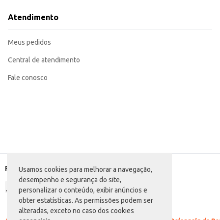
Adequada para assar diversos tipos de alimentos no forno.
Recomendada para uso em fogões a gás, elétricos e vitrocerâmicos.
Atendimento
Sua superfície polida facilita a limpeza.
A Caçarola Panelux 24cm oferece um excelente custo-benefício, aliando resistência e praticidade para o dia a dia. Sua versatilidade a torna uma peça essencia
uso doméstico ou comercial.
Meus pedidos
Marca: Panelux
Departamento: Utilidades domésticas
Categoria: Panela
Central de atendimento
Tamanho: 24cm
EAN: 7898147772422
Fale conosco
Formas de pagamento
Usamos cookies para melhorar a navegação,
desempenho e segurança do site,
personalizar o conteúdo, exibir anúncios e
obter estatísticas. As permissões podem ser
alteradas, exceto no caso dos cookies