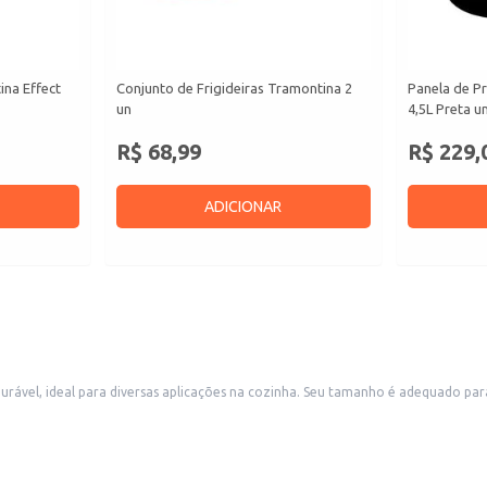
ina Effect
Conjunto de Frigideiras Tramontina 2
Panela de P
un
4,5L Preta u
R$ 68,99
R$ 229,
ADICIONAR
manho é adequado para o preparo de uma variedade de pratos, desde molhos e sopas até
 útil, tornando-a uma opção eficiente para uso doméstico ou em estabeleciment