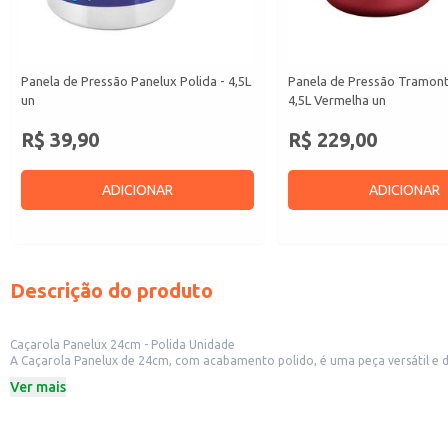
Panela de Pressão Panelux Polida - 4,5L
Panela de Pressão Tramont
un
4,5L Vermelha un
R$ 39,90
R$ 229,00
ADICIONAR
ADICIONAR
Descrição do produto
Caçarola Panelux 24cm - Polida Unidade
A Caçarola Panelux de 24cm, com acabamento polido, é uma peça versátil e durável, ideal para diversas aplicações na cozinha. Seu ta
refogados e assados. A construção robusta garante resistência e longa vida
Ver mais
praticidade e qualidade.
Dicas de Uso:
Ideal para o preparo de molhos, sopas e caldos.
Perfeita para refogar legumes e carnes.