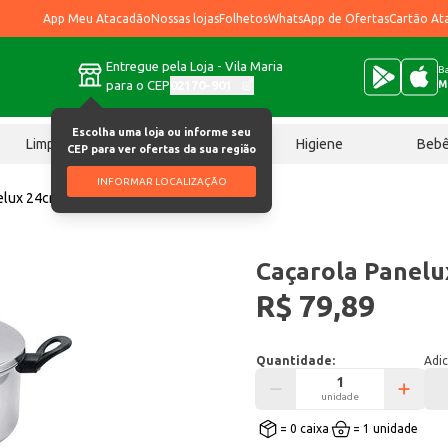
App Meu Atacadão
Nossas lojas
Folhetos
WhatsApp de Ofertas
Cartão At
Entregue pela Loja - Vila Maria
Ba
para o CEP
02170-901
M
Escolha uma loja ou informe seu
Limpeza
Chocolates
Higiene
Beb
CEP para ver ofertas da sua região
INFORMAR LOCALIZAÇÃO
elux 24cm Polida un
Caçarola Panelu
R$ 79,89
Quantidade:
Adic
unidade
= 0 caixa
= 1 unidade