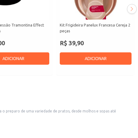
ressão Tramontina Effect
Kit Frigideira Panelux Francesa Cereja 2
n
peças
00
R$ 39,90
ADICIONAR
ADICIONAR
os comerciais como restaurantes e cozinhas industriais que buscam