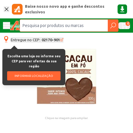
Baixe nosso novo app e ganhe descontos
exclusivos
0
Entregue no CEP:
02170-901
Escolha uma loja ou informe seu
CEP para ver ofertas da sua
região
INFORMAR LOCALIZAÇÃO
Clique na imagem para ampliar.