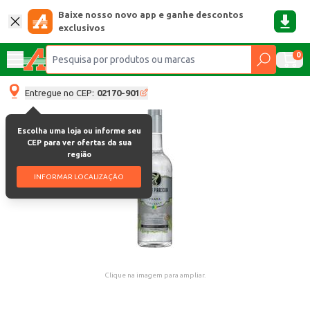
Baixe nosso novo app e ganhe descontos
exclusivos
0
Entregue no CEP:
02170-901
Escolha uma loja ou informe seu
CEP para ver ofertas da sua
região
INFORMAR LOCALIZAÇÃO
Clique na imagem para ampliar.