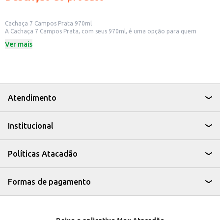
Cachaça 7 Campos Prata 970ml
A Cachaça 7 Campos Prata, com seus 970ml, é uma opção para quem
aprecia uma bebida com tradição e sabor. Ideal para quem busca uma
Ver mais
cachaça para consumo em casa ou para oferecer em momentos de
celebração.
Dicas de Uso:
Perfeita para preparar a tradicional caipirinha, com limão, açúcar e gelo.
Pode ser apreciada pura, em temperatura ambiente ou gelada.
Uma boa escolha para presentear amigos e familiares.
Indicada para estabelecimentos comerciais como bares e restaurantes.
Atendimento
A Cachaça 7 Campos Prata é uma bebida que pode agregar valor ao seu
negócio ou aos seus momentos de lazer, oferecendo um sabor autêntico e
a qualidade que você procura.
Institucional
Políticas Atacadão
Formas de pagamento