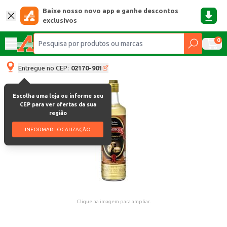
Baixe nosso novo app e ganhe descontos
exclusivos
0
Entregue no CEP:
02170-901
Escolha uma loja ou informe seu
CEP para ver ofertas da sua
região
INFORMAR LOCALIZAÇÃO
Clique na imagem para ampliar.