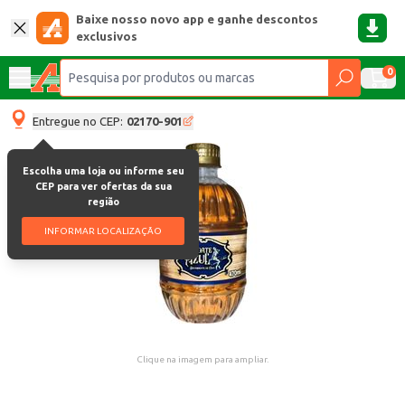
Baixe nosso novo app e ganhe descontos
exclusivos
0
Entregue no CEP:
02170-901
Escolha uma loja ou informe seu
CEP para ver ofertas da sua
região
INFORMAR LOCALIZAÇÃO
Clique na imagem para ampliar.