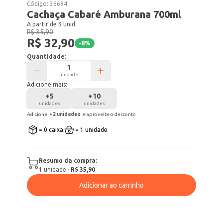
Código:
36694
Cachaça Cabaré Amburana 700ml
A partir de 3 unid.
R$ 35,90
R$ 32,90
-
8
%
Quantidade:
unidade
Adicione mais:
+
5
+
10
unidades
unidades
Adicione
+
2
unidade
s
e aproveite o desconto
= 0 caixa
= 1 unidade
Resumo da compra:
1
unidade
·
R$ 35,90
Adicionar ao carrinho