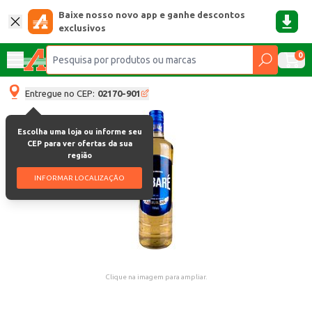
Baixe nosso novo app e ganhe descontos
exclusivos
0
Entregue no CEP:
02170-901
Escolha uma loja ou informe seu
CEP para ver ofertas da sua
região
INFORMAR LOCALIZAÇÃO
Clique na imagem para ampliar.