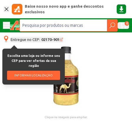
Baixe nosso novo app e ganhe descontos
exclusivos
0
Entregue no CEP:
02170-901
Escolha uma loja ou informe seu
CEP para ver ofertas da sua
região
INFORMAR LOCALIZAÇÃO
Clique na imagem para ampliar.