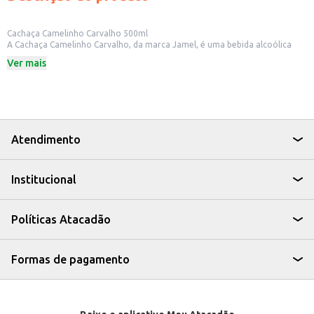
Cachaça Camelinho Carvalho 500ml
A Cachaça Camelinho Carvalho, da marca Jamel, é uma bebida alcoólica
destilada, armazenada em barris de carvalho, com 500ml. Ideal para quem
Ver mais
aprecia uma boa cachaça, seja para consumo próprio ou para revenda em
estabelecimentos comerciais.
Dicas de Uso:
Aprecie pura, em temperatura ambiente ou gelada.
Utilize no preparo de drinks e coquetéis, como a tradicional caipirinha.
Perfeita para presentear amigos e familiares.
Excelente para bares, restaurantes e outros estabelecimentos que desejam
Atendimento
oferecer uma cachaça de qualidade aos seus clientes.
A Cachaça Camelinho Carvalho 500ml é uma escolha para quem busca uma
bebida com sabor e tradição, perfeita para diversos momentos e ocasiões.
Institucional
Políticas Atacadão
Formas de pagamento