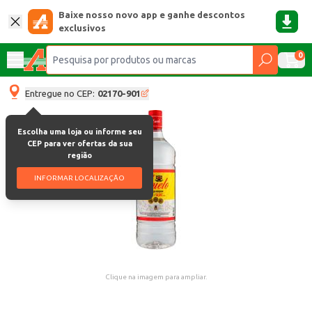
Baixe nosso novo app e ganhe descontos
exclusivos
0
Entregue no CEP:
02170-901
Escolha uma loja ou informe seu
CEP para ver ofertas da sua
região
INFORMAR LOCALIZAÇÃO
Clique na imagem para ampliar.