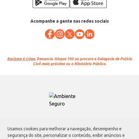
Acompanhe a gente nas redes sociais
Racismo é crime.
Denuncie. Disque 100 ou procure a Delegacia de Polícia
Civil mais próxima ou o Ministério Público.
Atacadão S.A.
Usamos cookies para melhorar a navegação, desempenho e
Avenida Morvan Dias de Figueiredo, 6169, Vila Maria, São Paulo - SP | CEP
segurança do site, personalizar o conteúdo, exibir anúncios e
02170-901 | CNPJ: 75.315.333/0001-09