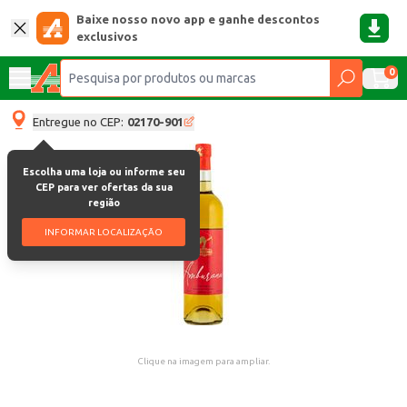
Baixe nosso novo app e ganhe descontos
exclusivos
0
Entregue no CEP:
02170-901
Escolha uma loja ou informe seu
CEP para ver ofertas da sua
região
INFORMAR LOCALIZAÇÃO
Clique na imagem para ampliar.