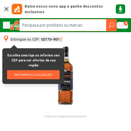
Baixe nosso novo app e ganhe descontos
exclusivos
0
Entregue no CEP:
02170-901
Escolha uma loja ou informe seu
CEP para ver ofertas da sua
região
INFORMAR LOCALIZAÇÃO
Clique na imagem para ampliar.