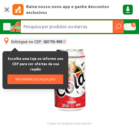
Baixe nosso novo app e ganhe descontos
exclusivos
0
Entregue no CEP:
02170-901
Escolha uma loja ou informe seu
CEP para ver ofertas da sua
região
INFORMAR LOCALIZAÇÃO
Clique na imagem para ampliar.