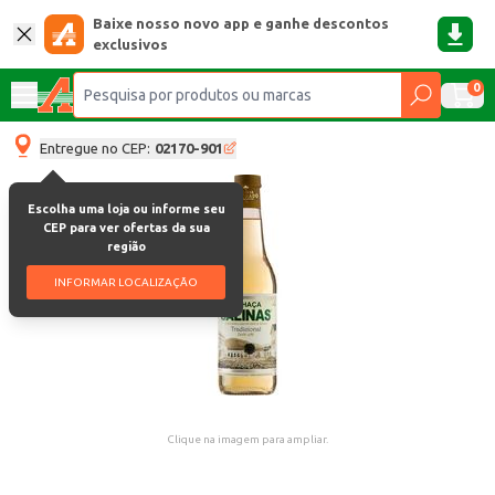
Baixe nosso novo app e ganhe descontos
exclusivos
0
Entregue no CEP:
02170-901
Escolha uma loja ou informe seu
CEP para ver ofertas da sua
região
INFORMAR LOCALIZAÇÃO
Clique na imagem para ampliar.