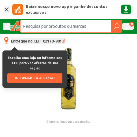
Baixe nosso novo app e ganhe descontos
exclusivos
0
Entregue no CEP:
02170-901
Escolha uma loja ou informe seu
CEP para ver ofertas da sua
região
INFORMAR LOCALIZAÇÃO
Clique na imagem para ampliar.