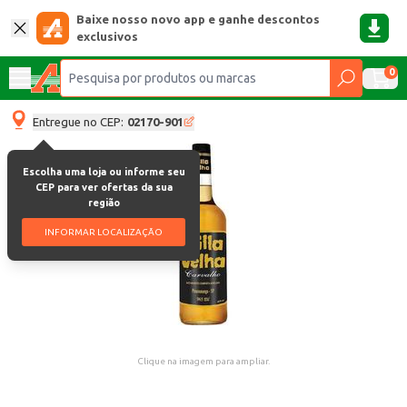
Baixe nosso novo app e ganhe descontos
exclusivos
0
Entregue no CEP:
02170-901
Escolha uma loja ou informe seu
CEP para ver ofertas da sua
região
INFORMAR LOCALIZAÇÃO
Clique na imagem para ampliar.