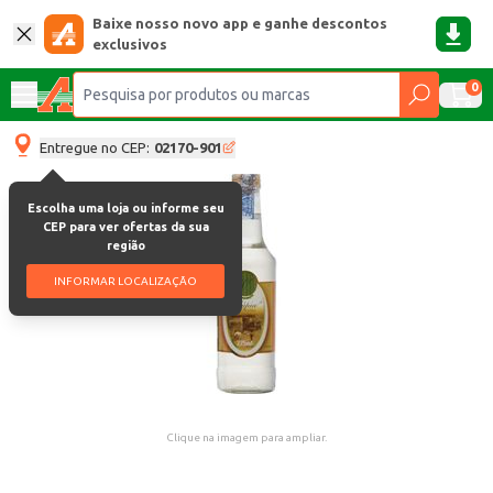
Baixe nosso novo app e ganhe descontos
exclusivos
0
Entregue no CEP:
02170-901
Escolha uma loja ou informe seu
CEP para ver ofertas da sua
região
INFORMAR LOCALIZAÇÃO
Clique na imagem para ampliar.