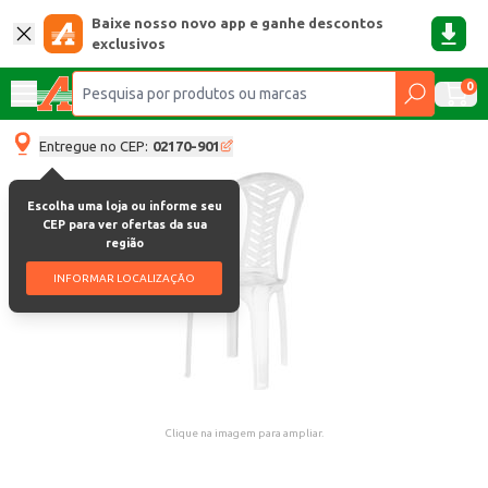
Baixe nosso novo app e ganhe descontos
exclusivos
0
Entregue no CEP:
02170-901
Escolha uma loja ou informe seu
CEP para ver ofertas da sua
região
INFORMAR LOCALIZAÇÃO
Clique na imagem para ampliar.