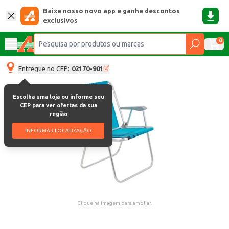
Baixe nosso novo app e ganhe descontos
exclusivos
0
Entregue no CEP:
02170-901
Escolha uma loja ou informe seu
CEP para ver ofertas da sua
região
INFORMAR LOCALIZAÇÃO
Clique na imagem para ampliar.