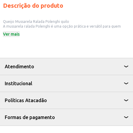
Descrição do produto
Queijo Mussarela Ralada Polenghi quilo
A mussarela ralada Polenghi é uma opção prática e versátil para quem
busca agilidade no preparo de diversas receitas. Ideal para uso em
Ver mais
pizzarias, lanchonetes, restaurantes e também para o consumidor final,
que deseja praticidade no dia a dia.
Dicas de Uso:
Cobertura para pizzas e tortas salgadas.
Recheio para sanduíches e salgados.
Ingrediente em preparos de massas e gratinados.
Adição em omeletes e pratos rápidos.
Atendimento
Com a mussarela ralada Polenghi, você otimiza o tempo na cozinha sem
abrir mão do sabor e da qualidade, garantindo resultados saborosos e
consistentes em suas preparações.
Institucional
Políticas Atacadão
Formas de pagamento