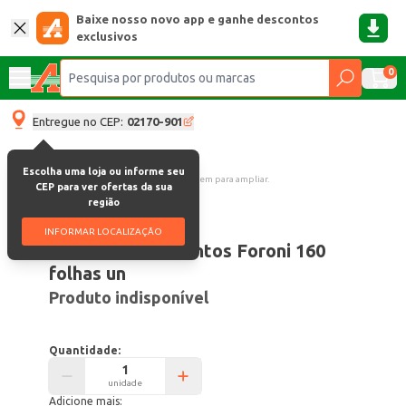
Baixe nosso novo app e ganhe descontos
exclusivos
0
Entregue no CEP:
02170-901
Escolha uma loja ou informe seu
Clique na imagem para ampliar.
CEP para ver ofertas da sua
região
Código:
229
INFORMAR LOCALIZAÇÃO
Caderno 4 Elementos Foroni 160
folhas un
Produto indisponível
Quantidade:
unidade
Adicione mais: