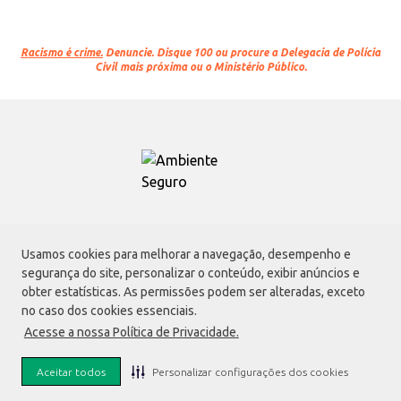
Racismo é crime.
Denuncie. Disque 100 ou procure a Delegacia de Polícia
Civil mais próxima ou o Ministério Público.
Atacadão S.A.
Usamos cookies para melhorar a navegação, desempenho e
Avenida Morvan Dias de Figueiredo, 6169, Vila Maria, São Paulo - SP | CEP
segurança do site, personalizar o conteúdo, exibir anúncios e
02170-901 | CNPJ: 75.315.333/0001-09
obter estatísticas. As permissões podem ser alteradas, exceto
Envio de documentos administrativos e jurídicos:
no caso dos cookies essenciais.
Avenida Morvan Dias de Figueiredo, 6169, Vila Maria, São Paulo - SP | CEP
Acesse a nossa Política de Privacidade.
02170-901
faleconosco@atacadao.com.br
Aceitar todos
Personalizar configurações dos cookies