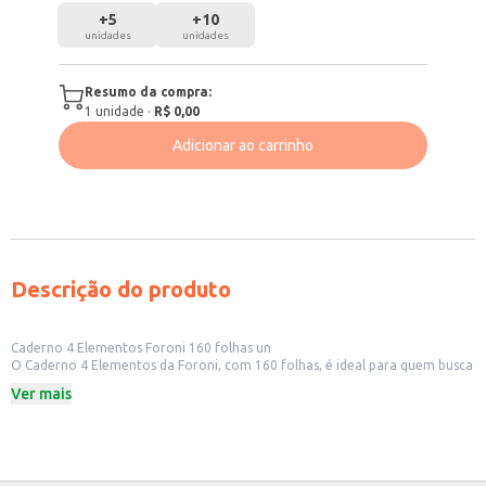
+
5
+
10
unidades
unidades
Resumo da compra:
1
unidade
·
R$ 0,00
Adicionar ao carrinho
Descrição do produto
Caderno 4 Elementos Foroni 160 folhas un
O Caderno 4 Elementos da Foroni, com 160 folhas, é ideal para quem busca
um produto versátil e com boa capacidade de armazenamento de
Ver mais
anotações. Perfeito para uso em escolas, faculdades ou para quem precisa
de um caderno para o dia a dia, seja para anotações, rascunhos ou estudos.
Este caderno é uma escolha prática para:
Estudantes que precisam de um caderno com muitas folhas para diversas
disciplinas.