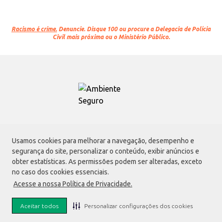
Racismo é crime.
Denuncie. Disque 100 ou procure a Delegacia de Polícia
Civil mais próxima ou o Ministério Público.
Atacadão S.A.
Usamos cookies para melhorar a navegação, desempenho e
Avenida Morvan Dias de Figueiredo, 6169, Vila Maria, São Paulo - SP | CEP
segurança do site, personalizar o conteúdo, exibir anúncios e
02170-901 | CNPJ: 75.315.333/0001-09
obter estatísticas. As permissões podem ser alteradas, exceto
Envio de documentos administrativos e jurídicos:
no caso dos cookies essenciais.
Avenida Morvan Dias de Figueiredo, 6169, Vila Maria, São Paulo - SP | CEP
Acesse a nossa Política de Privacidade.
02170-901
faleconosco@atacadao.com.br
Aceitar todos
Personalizar configurações dos cookies