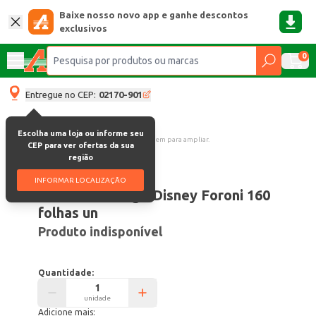
Baixe nosso novo app e ganhe descontos
exclusivos
0
Entregue no CEP:
02170-901
Escolha uma loja ou informe seu
Clique na imagem para ampliar.
CEP para ver ofertas da sua
região
Código:
39344
INFORMAR LOCALIZAÇÃO
Caderno College Disney Foroni 160
folhas un
Produto indisponível
Quantidade:
unidade
Adicione mais: