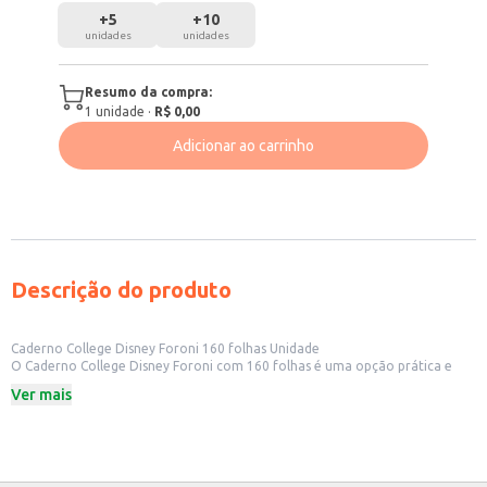
+
5
+
10
unidades
unidades
Resumo da compra:
1
unidade
·
R$ 0,00
Adicionar ao carrinho
Descrição do produto
Caderno College Disney Foroni 160 folhas Unidade
O Caderno College Disney Foroni com 160 folhas é uma opção prática e
versátil para diversas necessidades. Sua quantidade de folhas permite um
Ver mais
uso prolongado, ideal para estudantes, profissionais que necessitam de
anotações diárias ou para quem busca um caderno para desenhos e
anotações criativas. A praticidade do tamanho College o torna fácil de
transportar e usar em diferentes ambientes.
Dicas de uso: