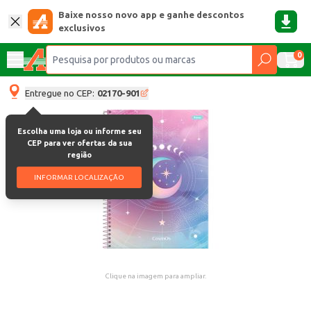
Baixe nosso novo app e ganhe descontos
exclusivos
0
Entregue no CEP:
02170-901
Escolha uma loja ou informe seu
CEP para ver ofertas da sua
região
INFORMAR LOCALIZAÇÃO
Clique na imagem para ampliar.