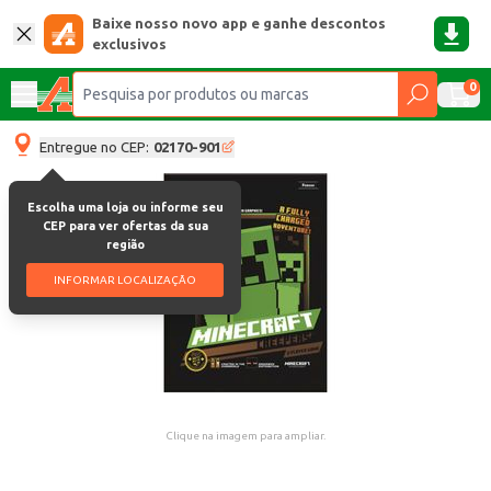
Baixe nosso novo app e ganhe descontos
exclusivos
0
Entregue no CEP:
02170-901
Escolha uma loja ou informe seu
CEP para ver ofertas da sua
região
INFORMAR LOCALIZAÇÃO
Clique na imagem para ampliar.