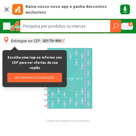
Baixe nosso novo app e ganhe descontos
exclusivos
0
Entregue no CEP:
02170-901
Escolha uma loja ou informe seu
CEP para ver ofertas da sua
região
INFORMAR LOCALIZAÇÃO
Clique na imagem para ampliar.