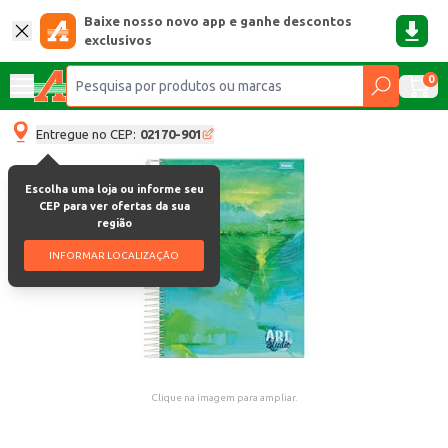
Baixe nosso novo app e ganhe descontos
exclusivos
0
Entregue no CEP:
02170-901
Escolha uma loja ou informe seu
CEP para ver ofertas da sua
região
INFORMAR LOCALIZAÇÃO
Clique na imagem para ampliar.