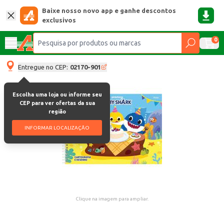
Baixe nosso novo app e ganhe descontos
exclusivos
0
Entregue no CEP:
02170-901
Escolha uma loja ou informe seu
CEP para ver ofertas da sua
região
INFORMAR LOCALIZAÇÃO
Clique na imagem para ampliar.