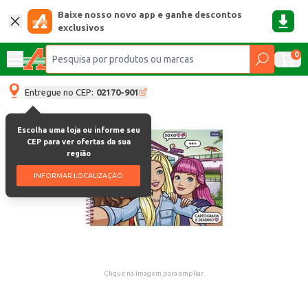
Baixe nosso novo app e ganhe descontos
exclusivos
0
Entregue no CEP:
02170-901
Escolha uma loja ou informe seu
CEP para ver ofertas da sua
região
INFORMAR LOCALIZAÇÃO
Clique na imagem para ampliar.