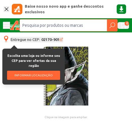
Baixe nosso novo app e ganhe descontos
exclusivos
0
Entregue no CEP:
02170-901
Escolha uma loja ou informe seu
CEP para ver ofertas da sua
região
INFORMAR LOCALIZAÇÃO
Clique na imagem para ampliar.