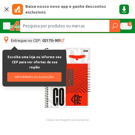
Baixe nosso novo app e ganhe descontos
exclusivos
0
Entregue no CEP:
02170-901
Escolha uma loja ou informe seu
CEP para ver ofertas da sua
região
INFORMAR LOCALIZAÇÃO
Clique na imagem para ampliar.