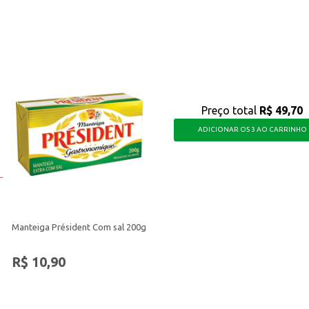
ara diversas finalidades, mantendo suas anotações sempre à mão.
Preço total
R$ 49,70
ADICIONAR OS 3 AO CARRINHO
Manteiga Président Com sal 200g
R$ 10,90