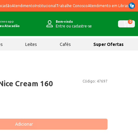
acadão
Atendimento
Institucional
Trabalhe Conosco
Atendimento em Libras
ixe o app
0
Bem-vindo
Entre ou cadastre-se
eu Atacadão
ês
Leites
Cafés
Super Ofertas
Código:
47697
Nice Cream 160
Adicionar