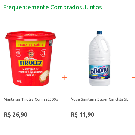
Ótimo para presentear.
Frequentemente Comprados Juntos
Com o Caderno Foroni Nice Cream, você terá um produto prático e versátil p
Manteiga Tirolez Com sal 500g
Água Sanitária Super Candida 5L
R$ 26,90
R$ 11,90