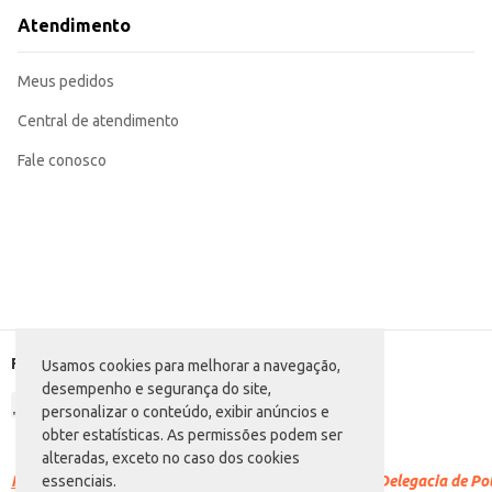
Atendimento
Meus pedidos
Central de atendimento
Fale conosco
Formas de pagamento
Usamos cookies para melhorar a navegação,
desempenho e segurança do site,
personalizar o conteúdo, exibir anúncios e
obter estatísticas. As permissões podem ser
alteradas, exceto no caso dos cookies
Racismo é crime.
Denuncie. Disque 100 ou procure a Delegacia de Polí
essenciais.