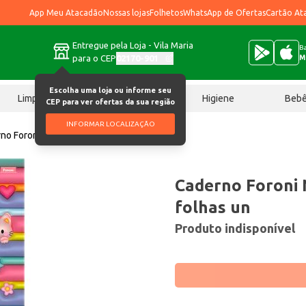
App Meu Atacadão
Nossas lojas
Folhetos
WhatsApp de Ofertas
Cartão At
Entregue pela Loja - Vila Maria
Ba
para o CEP
02170-901
M
Escolha uma loja ou informe seu
Limpeza
Chocolates
Higiene
Beb
CEP para ver ofertas da sua região
INFORMAR LOCALIZAÇÃO
no Foroni Nice Cream 160 folhas un
Caderno Foroni 
folhas un
Produto indisponível