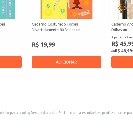
oni
Caderno Costurado Foroni
Caderno Arg
Divertidamente 80 folhas un
folhas un
A partir de 2 un
R$ 45,9
R$ 19,99
R$ 48,99
ou
/
ADICIONAR
to para anotações no dia a dia. Perfeito para estudantes, profissionais e pa