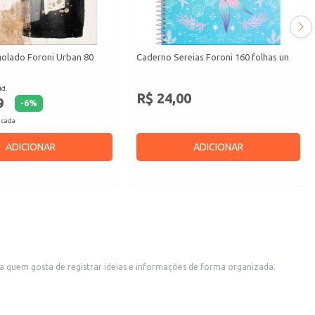
olado Foroni Urban 80
Caderno Sereias Foroni 160 folhas un
id.
R$ 24,00
9
-
6
%
 cada
ADICIONAR
ADICIONAR
ra quem gosta de registrar ideias e informações de forma organizada.