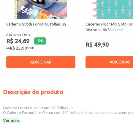
Caderno Stitch Foroni 80 folhas un
Caderno Fluor Mix Soft For
Discbook 80 folhas un
A partir de 4 unid.
R$ 24,69
-
5
%
R$ 49,90
R$ 25,99
ou
/ cada
ADICIONAR
ADICIONAR
Descrição do produto
Caderno Foroni Nice Cream 160 folhas un
O Caderno Foroni Nice Cream com 160 folhas é ideal para quem busca um produ
Dicas de Uso:
Ver mais
Utilize para anotações em sala de aula ou no escritório.
Ideal para organização de tarefas e planejamento.
Perfeito para quem gosta de escrever e desenhar.