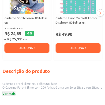
Caderno Stitch Foroni 80 folhas
Caderno Fluor Mix Soft Foroni
un
Discbook 80 folhas un
A partir de 4 unid.
R$ 24,69
R$ 49,90
-
5
%
R$ 25,99
ou
/ cada
ADICIONAR
ADICIONAR
Descrição do produto
Caderno Foroni Slime 200 Folhas Unidade
O Caderno Foroni Slime com 200 folhas é uma opção prática e versátil para
diversas finalidades. Sua quantidade de folhas permite um uso prolongado,
Ver mais
ideal para estudantes, profissionais e para uso pessoal. A praticidade do
caderno o torna uma boa opção para revenda em papelarias, lojas de
departamento e outros estabelecimentos comerciais que atendem a um