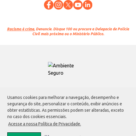
Racismo é crime.
Denuncie. Disque 100 ou procure a Delegacia de Polícia
Civil mais próxima ou o Ministério Público.
Atacadão S.A.
Usamos cookies para melhorar a navegação, desempenho e
Avenida Morvan Dias de Figueiredo, 6169, Vila Maria, São Paulo - SP | CEP
segurança do site, personalizar o conteúdo, exibir anúncios e
02170-901 | CNPJ: 75.315.333/0001-09
obter estatísticas. As permissões podem ser alteradas, exceto
Envio de documentos administrativos e jurídicos:
no caso dos cookies essenciais.
Avenida Morvan Dias de Figueiredo, 6169, Vila Maria, São Paulo - SP | CEP
Acesse a nossa Política de Privacidade.
02170-901
faleconosco@atacadao.com.br