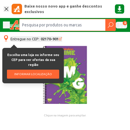
Baixe nosso novo app e ganhe descontos
exclusivos
0
Entregue no CEP:
02170-901
Escolha uma loja ou informe seu
CEP para ver ofertas da sua
região
INFORMAR LOCALIZAÇÃO
Clique na imagem para ampliar.