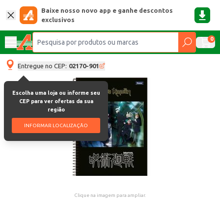
Baixe nosso novo app e ganhe descontos
exclusivos
0
Entregue no CEP:
02170-901
Escolha uma loja ou informe seu
CEP para ver ofertas da sua
região
INFORMAR LOCALIZAÇÃO
Clique na imagem para ampliar.