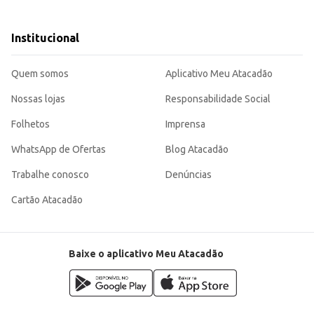
colecionismo.
refas e anotações.
 e design atraente contribuem para uma boa experiência de uso, tanto para o consumidor
Institucional
Quem somos
Aplicativo Meu Atacadão
Nossas lojas
Responsabilidade Social
Folhetos
Imprensa
WhatsApp de Ofertas
Blog Atacadão
Trabalhe conosco
Denúncias
Cartão Atacadão
Baixe o aplicativo Meu Atacadão