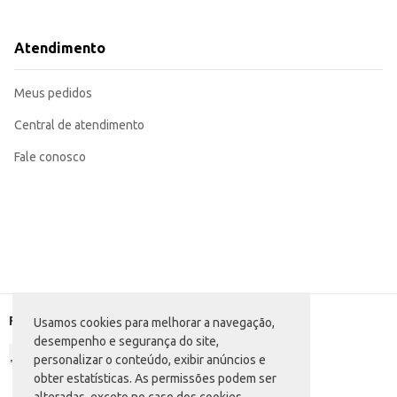
Perfeito para fãs da Marvel que buscam itens temáticos para uso pessoal ou 
Pode ser utilizado em casa, na escola ou no trabalho para organização de ta
O Caderno Loki Marvel Foroni oferece uma boa relação custo-benefício, combinando atratividade visual com funcionalidade. Sua praticidade
Atendimento
final quanto para o revendedor.
Marca: Foroni
Departamento: Papelaria
Meus pedidos
Categoria: Agenda e cadernos
Folhas: 80
EAN: 7908077454906
Central de atendimento
Fale conosco
Formas de pagamento
Usamos cookies para melhorar a navegação,
desempenho e segurança do site,
personalizar o conteúdo, exibir anúncios e
obter estatísticas. As permissões podem ser