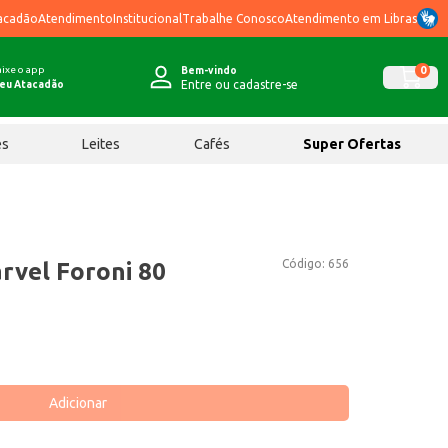
acadão
Atendimento
Institucional
Trabalhe Conosco
Atendimento em Libras
ixe o app
0
Bem-vindo
Entre ou cadastre-se
eu Atacadão
ês
Leites
Cafés
Super Ofertas
Código:
656
rvel Foroni 80
Adicionar