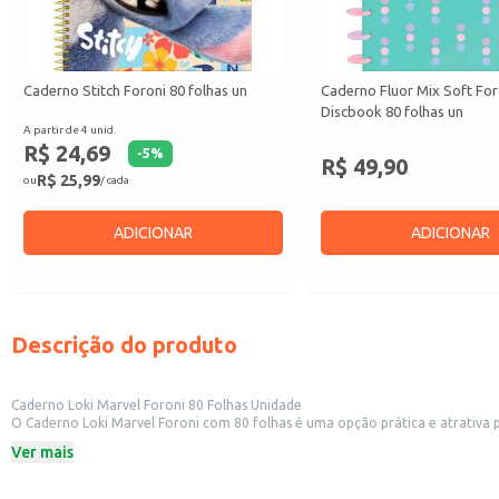
Caderno Stitch Foroni 80 folhas un
Caderno Fluor Mix Soft For
Discbook 80 folhas un
A partir de 4 unid.
R$ 24,69
-
5
%
R$ 49,90
R$ 25,99
ou
/ cada
ADICIONAR
ADICIONAR
Descrição do produto
Caderno Loki Marvel Foroni 80 Folhas Unidade
O Caderno Loki Marvel Foroni com 80 folhas é uma opção prática e atrativa para diversas finalidades. Sua temática da Marvel, com o personagem Loki, o torna ideal para públic
o
Ver mais
Dicas de Uso:
Ideal para revenda em papelarias, lojas de presentes e lojas de departamento
Adequado para uso escolar, como caderno de anotações ou para trabalhos cr