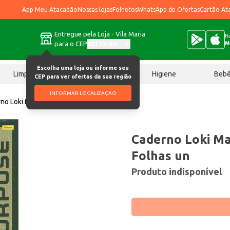
App Meu Atacadão
Nossas lojas
Folhetos
WhatsApp de Ofertas
Cartão At
Entregue pela Loja - Vila Maria
Ba
para o CEP
02170-901
M
Escolha uma loja ou informe seu
Limpeza
Chocolates
Higiene
Beb
CEP para ver ofertas da sua região
INFORMAR LOCALIZAÇÃO
no Loki Marvel Foroni 80 Folhas un
Caderno Loki Ma
Folhas un
Produto indisponível