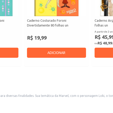
oni
Caderno Costurado Foroni
Caderno Arg
Divertidamente 80 folhas un
folhas un
A partir de 2 un
R$ 45,9
R$ 19,99
R$ 48,99
ou
/
ADICIONAR
o fã de quadrinhos e cultura pop. A quantidade de folhas
ferece espaço suficiente para anotações, desenhos ou trabalhos escolares. A versatilidade do produto permite sua comercializ
.
iativos.