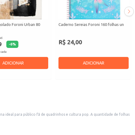
olado Foroni Urban 80
Caderno Sereias Foroni 160 folhas un
id.
R$ 24,00
9
-
6
%
 cada
ADICIONAR
ADICIONAR
ação em diversos pontos de venda, atendendo a diferentes perfis de clientes.