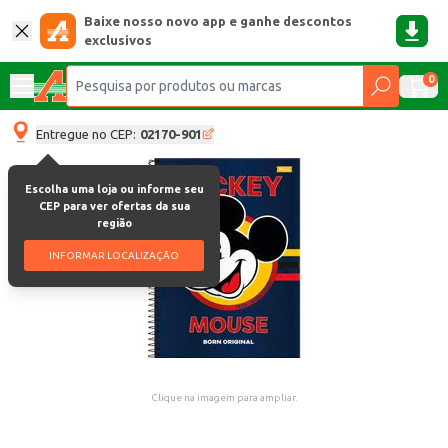
Baixe nosso novo app e ganhe descontos
exclusivos
0
Entregue no CEP:
02170-901
Escolha uma loja ou informe seu
CEP para ver ofertas da sua
região
INFORMAR LOCALIZAÇÃO
Clique na imagem para ampliar.