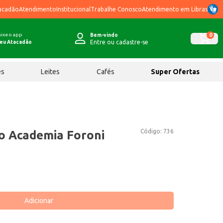
acadão
Atendimento
Institucional
Trabalhe Conosco
Atendimento em Libras
ixe o app
0
Bem-vindo
Entre ou cadastre-se
eu Atacadão
ês
Leites
Cafés
Super Ofertas
Código:
736
o Academia Foroni
Adicionar