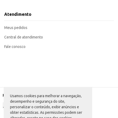
Adequado para uso em escritórios, para anotações rápidas e organização de 
Uma boa opção para revenda em lojas de atacado e varejo, atendendo a um p
Com sua combinação de praticidade e atratividade visual, o Caderno My Hero Academia Foroni 
Atendimento
uma boa rotatividade de estoque.
Marca: Foroni
Departamento: Papelaria
Meus pedidos
Categoria: Agenda e cadernos
Folhas: 80
EAN: 7908077454104
Central de atendimento
Fale conosco
Formas de pagamento
Usamos cookies para melhorar a navegação,
desempenho e segurança do site,
personalizar o conteúdo, exibir anúncios e
obter estatísticas. As permissões podem ser