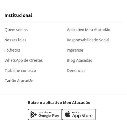
tarefas.
úblico diverso.
oferece um bom custo-benefício tanto para o consumidor final quanto para o revendedor. Sua po
Institucional
Quem somos
Aplicativo Meu Atacadão
Nossas lojas
Responsabilidade Social
Folhetos
Imprensa
WhatsApp de Ofertas
Blog Atacadão
Trabalhe conosco
Denúncias
Cartão Atacadão
Baixe o aplicativo Meu Atacadão