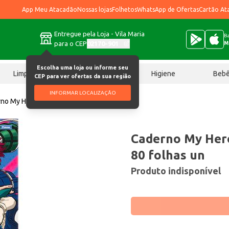
App Meu Atacadão
Nossas lojas
Folhetos
WhatsApp de Ofertas
Cartão At
Entregue pela Loja - Vila Maria
Ba
para o CEP
02170-901
M
Escolha uma loja ou informe seu
Limpeza
Chocolates
Higiene
Beb
CEP para ver ofertas da sua região
INFORMAR LOCALIZAÇÃO
no My Hero Academia Foroni 80 folhas un
Caderno My Her
80 folhas un
Produto indisponível