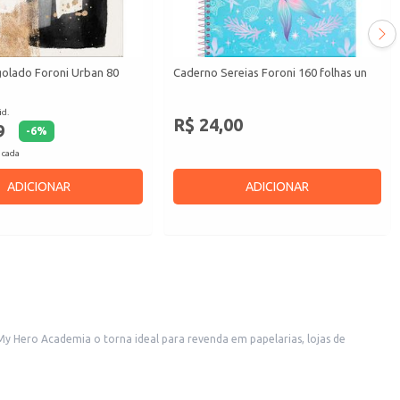
olado Foroni Urban 80
Caderno Sereias Foroni 160 folhas un
id.
R$ 24,00
9
-
6
%
 cada
ADICIONAR
ADICIONAR
iente para anotações, desenhos e trabalhos escolares, atendendo a uma ampla gama de consumidores.