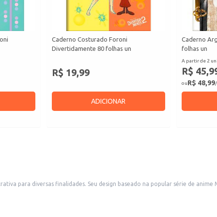
oni
Caderno Costurado Foroni
Caderno Arg
Divertidamente 80 folhas un
folhas un
A partir de 2 un
R$ 45,9
R$ 19,99
R$ 48,99
ou
/
ADICIONAR
Hero Academia o torna ideal para revenda em papelarias, lojas de
epartamento e estabelecimentos que comercializam produtos licenciados. A quantidade de folhas garante espaço sufic