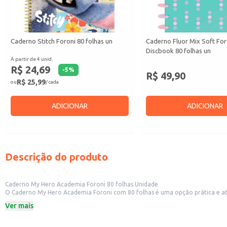
Caderno Stitch Foroni 80 folhas un
Caderno Fluor Mix Soft For
Discbook 80 folhas un
A partir de 4 unid.
R$ 24,69
-
5
%
R$ 49,90
R$ 25,99
ou
/ cada
ADICIONAR
ADICIONAR
Descrição do produto
Caderno My Hero Academia Foroni 80 folhas Unidade
O Caderno My Hero Academia Foroni com 80 folhas é uma opção prática e atrativa para diversas finalidades. Seu design baseado na popular série de anime My 
d
Ver mais
Dicas de uso:
Ideal para uso escolar, permitindo organização de anotações e trabalhos.
Perfeito para fãs de My Hero Academia, como item de coleção ou uso diário.