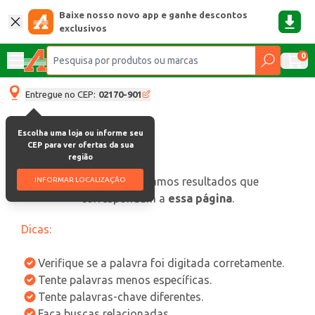
Baixe nosso novo app e ganhe descontos
exclusivos
0
Entregue no CEP:
02170-901
Escolha uma loja ou informe seu
CEP para ver ofertas da sua
região
oops, não encontramos resultados que
INFORMAR LOCALIZAÇÃO
correspondam a
essa página
.
Dicas:
Verifique se a palavra foi digitada corretamente.
Tente palavras menos específicas.
Tente palavras-chave diferentes.
Faça buscas relacionadas.