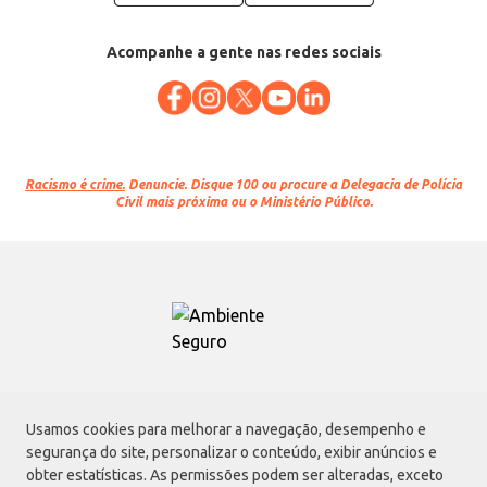
Acompanhe a gente nas redes sociais
Racismo é crime.
Denuncie. Disque 100 ou procure a Delegacia de Polícia
Civil mais próxima ou o Ministério Público.
Atacadão S.A.
Usamos cookies para melhorar a navegação, desempenho e
Avenida Morvan Dias de Figueiredo, 6169, Vila Maria, São Paulo - SP | CEP
segurança do site, personalizar o conteúdo, exibir anúncios e
02170-901 | CNPJ: 75.315.333/0001-09
obter estatísticas. As permissões podem ser alteradas, exceto