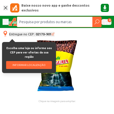
Baixe nosso novo app e ganhe descontos
exclusivos
0
Entregue no CEP:
02170-901
Escolha uma loja ou informe seu
CEP para ver ofertas da sua
região
INFORMAR LOCALIZAÇÃO
Clique na imagem para ampliar.