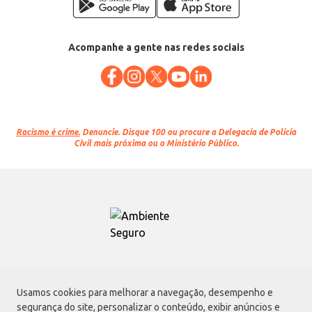
Acompanhe a gente nas redes sociais
Racismo é crime.
Denuncie. Disque 100 ou procure a Delegacia de Polícia
Civil mais próxima ou o Ministério Público.
Atacadão S.A.
Usamos cookies para melhorar a navegação, desempenho e
Avenida Morvan Dias de Figueiredo, 6169, Vila Maria, São Paulo - SP | CEP
segurança do site, personalizar o conteúdo, exibir anúncios e
02170-901 | CNPJ: 75.315.333/0001-09