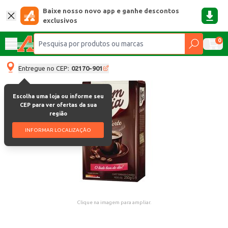
Baixe nosso novo app e ganhe descontos
exclusivos
0
Entregue no CEP:
02170-901
Escolha uma loja ou informe seu
CEP para ver ofertas da sua
região
INFORMAR LOCALIZAÇÃO
Clique na imagem para ampliar.