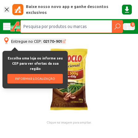
Baixe nosso novo app e ganhe descontos
exclusivos
0
Entregue no CEP:
02170-901
Escolha uma loja ou informe seu
CEP para ver ofertas da sua
região
INFORMAR LOCALIZAÇÃO
Clique na imagem para ampliar.